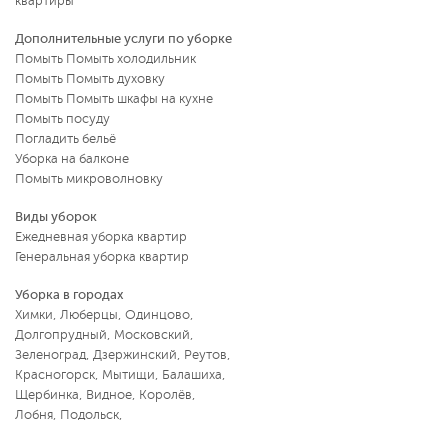
квартиры
Дополнительные услуги по уборке
Помыть Помыть холодильник
Помыть Помыть духовку
Помыть Помыть шкафы на кухне
Помыть посуду
Погладить бельё
Уборка на балконе
Помыть микроволновку
Виды уборок
Ежедневная уборка квартир
Генеральная уборка квартир
Уборка в городах
Химки
,
Люберцы
,
Одинцово
,
Долгопрудный
,
Московский
,
Зеленоград
,
Дзержинский
,
Реутов
,
Красногорск
,
Мытищи
,
Балашиха
,
Щербинка
,
Видное
,
Королёв
,
Лобня
,
Подольск
,