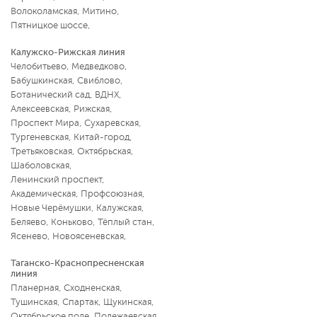
Волоколамская
,
Митино
,
Пятницкое шоссе
,
Калужско-Рижская линия
Челобитьево
,
Медведково
,
Бабушкинская
,
Свиблово
,
Ботанический сад
,
ВДНХ
,
Алексеевская
,
Рижская
,
Проспект Мира
,
Сухаревская
,
Тургеневская
,
Китай-город
,
Третьяковская
,
Октябрьская
,
Шаболовская
,
Ленинский проспект
,
Академическая
,
Профсоюзная
,
Новые Черёмушки
,
Калужская
,
Беляево
,
Коньково
,
Тёплый стан
,
Ясенево
,
Новоясеневская
,
Таганско-Краснопресненская
линия
Планерная
,
Сходненская
,
Тушинская
,
Спартак
,
Щукинская
,
Октябрьское поле
,
Полежаевская
,