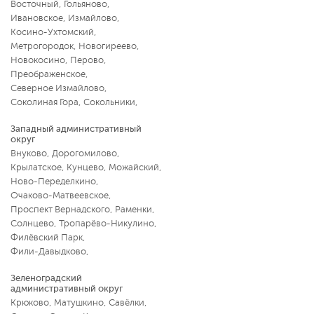
Восточный
,
Гольяново
,
Ивановское
,
Измайлово
,
Косино-Ухтомский
,
Метрогородок
,
Новогиреево
,
Новокосино
,
Перово
,
Преображенское
,
Северное Измайлово
,
Соколиная Гора
,
Сокольники
,
Западный административный
округ
Внуково
,
Дорогомилово
,
Крылатское
,
Кунцево
,
Можайский
,
Ново-Переделкино
,
Очаково-Матвеевское
,
Проспект Вернадского
,
Раменки
,
Солнцево
,
Тропарёво-Никулино
,
Филёвский Парк
,
Фили-Давыдково
,
Зеленоградский
административный округ
Крюково
,
Матушкино
,
Савёлки
,