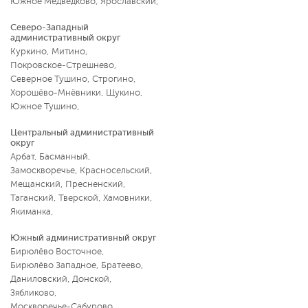
Южное Медведково
,
Ярославский
,
Северо-Западный
административный округ
Куркино
,
Митино
,
Покровское-Стрешнево
,
Северное Тушино
,
Строгино
,
Хорошёво-Мнёвники
,
Щукино
,
Южное Тушино
,
Центральный административный
округ
Арбат
,
Басманный
,
Замоскворечье
,
Красносельский
,
Мещанский
,
Пресненский
,
Таганский
,
Тверской
,
Хамовники
,
Якиманка
,
Южный административный округ
Бирюлёво Восточное
,
Бирюлёво Западное
,
Братеево
,
Даниловский
,
Донской
,
Зябликово
,
Москворечье-Сабурово
,