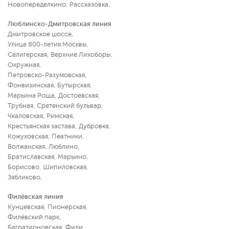
Новопеределкино
,
Рассказовка
,
Люблинско-Дмитровская линия
Дмитровское шоссе
,
Улица 800-летия Москвы
,
Селигерская
,
Верхние Лихоборы
,
Окружная
,
Петровско-Разумовская
,
Фонвизинская
,
Бутырская
,
Марьина Роща
,
Достоевская
,
Трубная
,
Сретенский бульвар
,
Чкаловская
,
Римская
,
Крестьянская застава
,
Дубровка
,
Кожуховская
,
Пеатники
,
Волжанская
,
Люблино
,
Братиславская
,
Марьино
,
Борисово
,
Шипиловская
,
Зябликово
,
Филёвская линия
Кунцевская
,
Пионерская
,
Филёвский парк
,
Багратионовская
,
Фили
,