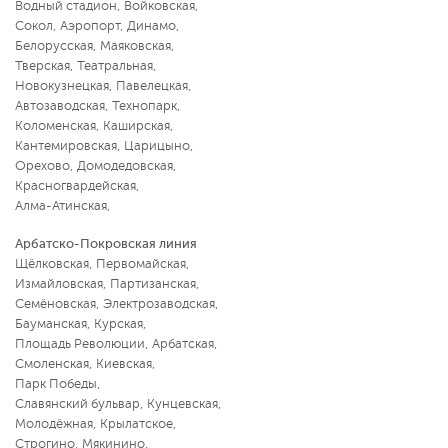
Водный стадион
,
Войковская
,
Сокол
,
Аэропорт
,
Динамо
,
Белорусская
,
Маяковская
,
Тверская
,
Театральная
,
Новокузнецкая
,
Павелецкая
,
Автозаводская
,
Технопарк
,
Коломенская
,
Каширская
,
Кантемировская
,
Царицыно
,
Орехово
,
Домодедовская
,
Красногвардейская
,
Алма-Атинская
,
Арбатско-Покровская линия
Щёлковская
,
Первомайская
,
Измайловская
,
Партизанская
,
Семёновская
,
Электрозаводская
,
Бауманская
,
Курская
,
Площадь Революции
,
Арбатская
,
Смоленская
,
Киевская
,
Парк Победы
,
Славянский бульвар
,
Кунцевская
,
Молодёжная
,
Крылатское
,
Строгино
,
Мякинино
,