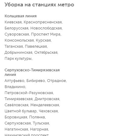
Уборка на станциях метро
Кольцевая линия
Киевская
,
Краснопресненская
,
Белорусская
,
Новослободская
,
Суворовская
,
Проспект Мира
,
Комсомольская
,
Курская
,
Таганская
,
Павелецкая
,
Добрынинская
,
Октябрьская
,
Парк культуры
,
Серпуховско-Тимирязевская
линия
Алтуфьево
,
Бибирево
,
Отрадное
,
Владыкино
,
Петровской-Разумовская
,
Тимирязевская
,
Дмитровская
,
Савёловская
,
Менделеевская
,
Цветной бульвар
,
Чеховская
,
Боровицкая
,
Полянка
,
Серпуховская
,
Тульская
,
Нагатинская
,
Нагорная
,
Нахимовский проспект
,