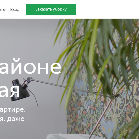
Заказать уборку
еты
Вход
районе
ая
артире.
я, даже