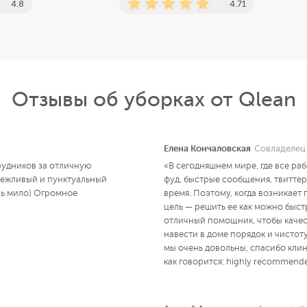
4.8
4.71
Отзывы об уборках от Qlean
Елена Кончаловская
Совладелец 
рудников за отличную
«В сегодняшнем мире, где все раб
 вежливый и пунктуальный
фуд, быстрые сообщения, твитте
нь мило) Огромное
время. Поэтому, когда возникает 
цель — решить ее как можно быст
отличный помощник, чтобы качес
навести в доме порядок и чистот
мы очень довольны, спасибо клин
как говорится: highly recommend