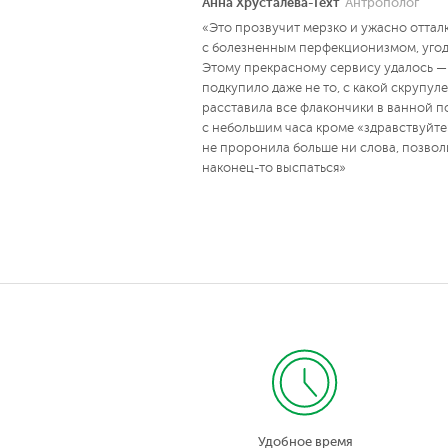
Анна Хрусталёва-Гехт
Антрополог
«Это прозвучит мерзко и ужасно оттал
с болезненным перфекционизмом, угод
Этому прекрасному сервису удалось —
подкупило даже не то, с какой скрупул
расставила все флакончики в ванной по 
с небольшим часа кроме «здравствуйте
не проронила больше ни слова, позвол
наконец-то выспаться»
Удобное время