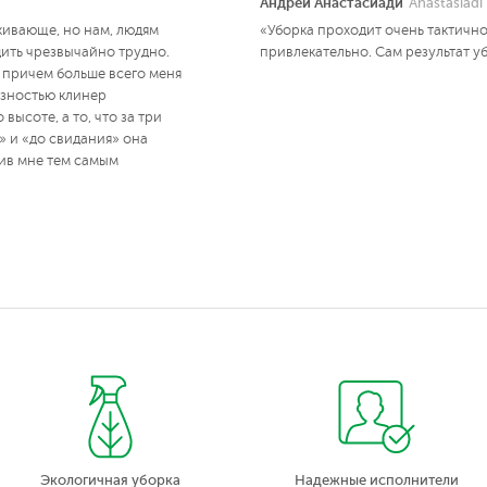
Андрей Анастасиади
Anastasiadi 
кивающе, но нам, людям
«Уборка проходит очень тактично
ить чрезвычайно трудно.
привлекательно. Сам результат у
 причем больше всего меня
езностью клинер
высоте, а то, что за три
» и «до свидания» она
ив мне тем самым
Экологичная уборка
Надежные исполнители