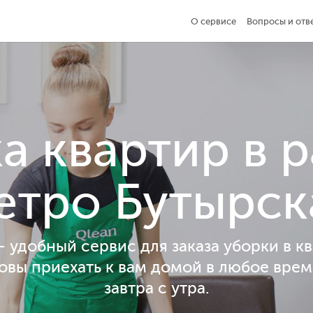
О сервисе
Вопросы и отв
а квартир в 
етро Бутырск
— удобный сервис для заказа уборки в кв
овы приехать к вам домой в любое врем
завтра с утра.