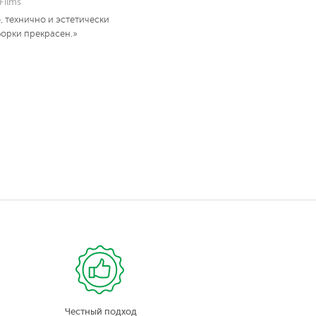
Films
, технично и эстетически
борки прекрасен.»
Честный подход