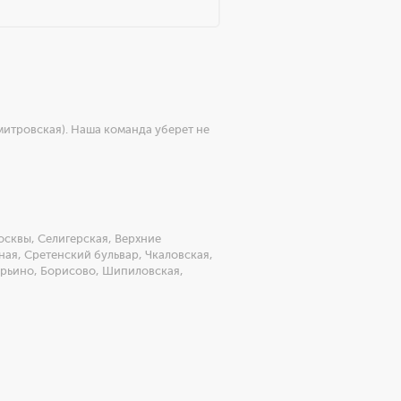
митровская). Наша команда уберет не
осквы
,
Селигерская
,
Верхние
ная
,
Сретенский бульвар
,
Чкаловская
,
рьино
,
Борисово
,
Шипиловская
,