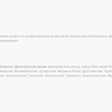
вляет услуги по уборке квартир возле метро Бутырская (Люблинско-Д
 помещение!
юблинско-Дмитровская линии:
Дмитровское шоссе
,
Улица 800-летия М
мовская
,
Фонвизинская
,
Бутырская
,
Марьина Роща
,
Достоевская
,
Труб
вка
,
Кожуховская
,
Пеатники
,
Волжанская
,
Люблино
,
Братиславская
,
Ма