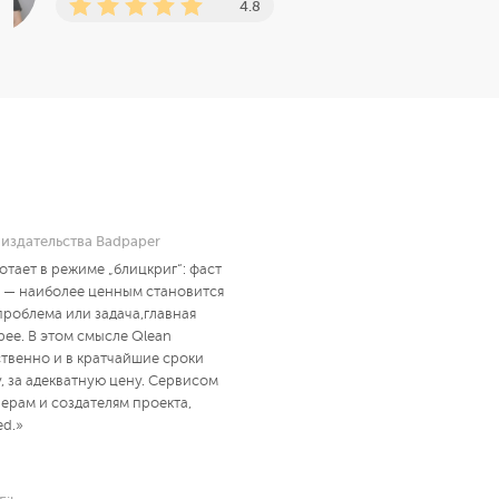
4.8
издательства Badpaper
отает в режиме „блицкриг“: фаст
р — наиболее ценным становится
проблема или задача,главная
рее. В этом смысле Qlean
твенно и в кратчайшие сроки
у, за адекватную цену. Сервисом
ерам и создателям проекта,
ed.»