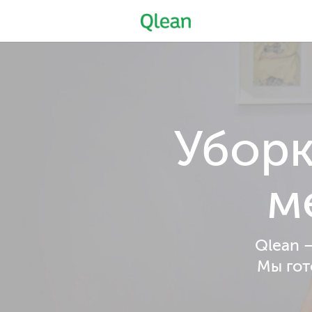
Уборк
м
Qlean 
Мы гот