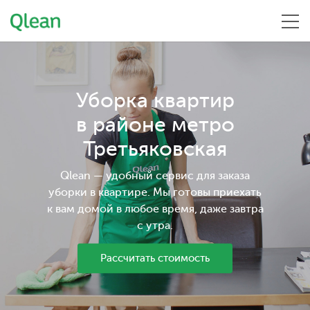
Меню
Уборка квартир
в районе метро
Третьяковская
Qlean — удобный сервис для заказа
уборки в квартире. Мы готовы приехать
к вам домой в любое время, даже завтра
с утра.
Рассчитать стоимость