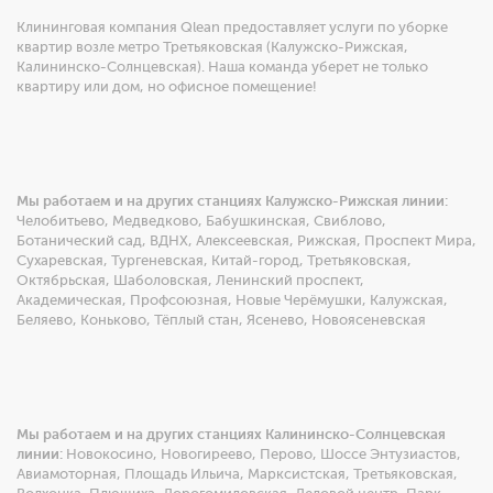
Клининговая компания Qlean предоставляет услуги по уборке
квартир возле метро Третьяковская (Калужско-Рижская,
Калининско-Солнцевская). Наша команда уберет не только
квартиру или дом, но офисное помещение!
Мы работаем и на других станциях Калужско-Рижская линии:
Челобитьево
,
Медведково
,
Бабушкинская
,
Свиблово
,
Ботанический сад
,
ВДНХ
,
Алексеевская
,
Рижская
,
Проспект Мира
,
Сухаревская
,
Тургеневская
,
Китай-город
,
Третьяковская
,
Октябрьская
,
Шаболовская
,
Ленинский проспект
,
Академическая
,
Профсоюзная
,
Новые Черёмушки
,
Калужская
,
Беляево
,
Коньково
,
Тёплый стан
,
Ясенево
,
Новоясеневская
Мы работаем и на других станциях Калининско-Солнцевская
линии:
Новокосино
,
Новогиреево
,
Перово
,
Шоссе Энтузиастов
,
Авиамоторная
,
Площадь Ильича
,
Марксистская
,
Третьяковская
,