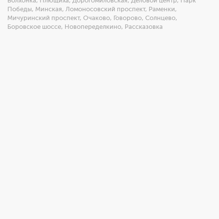
Волхонка
,
Плющиха
,
Дорогомиловская
,
Деловой центр
,
Парк
Победы
,
Минская
,
Ломоносовский проспект
,
Раменки
,
Мичуринский проспект
,
Очаково
,
Говорово
,
Солнцево
,
Боровское шоссе
,
Новопеределкино
,
Рассказовка