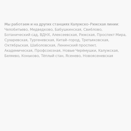
Мы работаем и на других станциях Калужско-Рижская линии:
Челобитьево
,
Медведково
,
Бабушкинская
,
Свиблово
,
Ботанический сад
,
ВДНХ
,
Алексеевская
,
Рижская
,
Проспект Мира
,
Сухаревская
,
Тургеневская
,
Китай-город
,
Третьяковская
,
Октябрьская
,
Шаболовская
,
Ленинский проспект
,
Академическая
,
Профсоюзная
,
Новые Черёмушки
,
Калужская
,
Беляево
,
Коньково
,
Тёплый стан
,
Ясенево
,
Новоясеневская