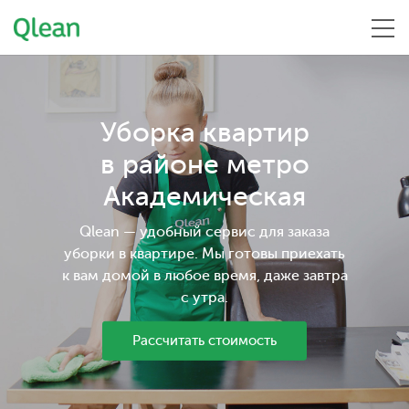
Меню
Уборка квартир
в районе метро
Академическая
Qlean — удобный сервис для заказа
уборки в квартире. Мы готовы приехать
к вам домой в любое время, даже завтра
с утра.
Рассчитать стоимость