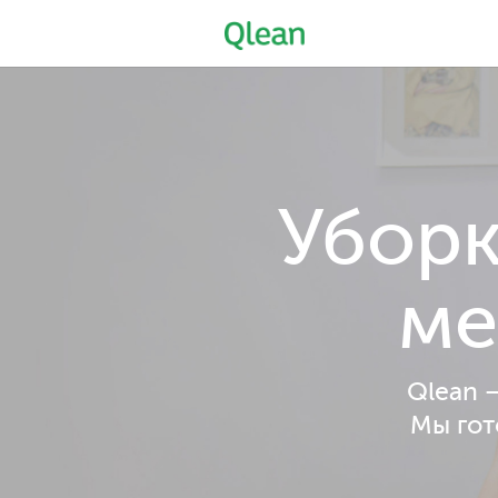
Уборк
ме
Qlean 
Мы гот