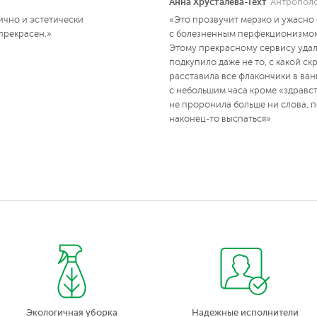
Анна Хрусталёва-Гехт
Антропол
ично и эстетически
«Это прозвучит мерзко и ужасно
прекрасен.»
с болезненным перфекционизмом,
Этому прекрасному сервису удал
подкупило даже не то, с какой с
расставила все флакончики в ванн
с небольшим часа кроме «здравст
не проронила больше ни слова, 
наконец-то выспаться»
Экологичная уборка
Надежные исполнители