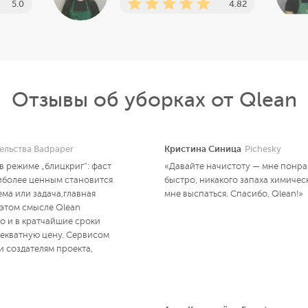
5.0
4.82
Отзывы об уборках от Qlean
ельства Badpaper
Кристина Синица
Pichesky
 в режиме „блицкриг“: фаст
«Давайте начистоту — мне понрав
иболее ценным становится
быстро, никакого запаха химическ
ема или задача,главная
мне выспаться. Спасибо, Qlean!»
 этом смысле Qlean
о и в кратчайшие сроки
адекватную цену. Сервисом
и создателям проекта,