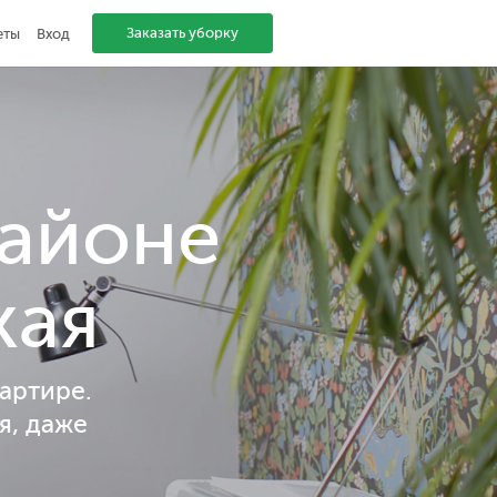
Заказать уборку
еты
Вход
районе
кая
артире.
я, даже