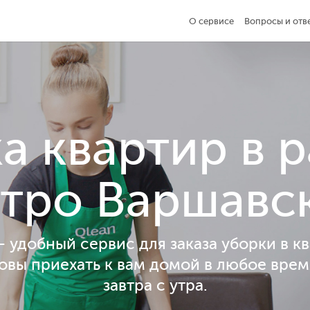
О сервисе
Вопросы и отв
а квартир в 
тро Варшавс
— удобный сервис для заказа уборки в кв
овы приехать к вам домой в любое врем
завтра с утра.