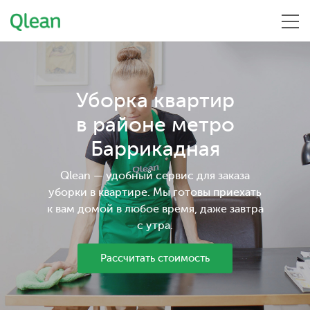
Меню
Уборка квартир
в районе метро
Баррикадная
Qlean — удобный сервис для заказа
уборки в квартире. Мы готовы приехать
к вам домой в любое время, даже завтра
с утра.
Рассчитать стоимость