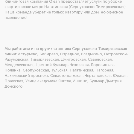
Клининговая компания Qlean предоставляет услуги по уборке
квартир возле метро Нагатинская (Серпуховско-Тимирязевская).
Наша команда уберет не только квартиру или дом, но офисное
помещение!
Мы работаем и на других станциях Серпуховско-Тимирязевская
линии:
Алтуфьево
,
Бибирево
,
Отрадное
,
Владыкино
,
Петровской-
Разумовская
,
Тимирязевская
,
Дмитровская
,
Савёловская
,
Менделеевская
,
Цветной бульвар
,
Чеховская
,
Боровицкая
,
Полянка
,
Серпуховская
,
Тульская
,
Нагатинская
,
Нагорная
,
Нахимовский проспект
,
Севастопольская
,
Чертановская
,
Южная
,
Пражская
,
Улица академика Янгеля
,
Аннино
,
Бульвар Дмитрия
Донского