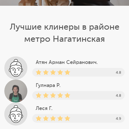
Лучшие клинеры в районе
метро Нагатинская
Атян Арман Сейранович.
4.8
Гулнара Р.
4.8
Леся Г.
4.9