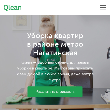
Меню
Уборка квартир
в районе метро
Нагатинская
Qlean — удобный сервис для заказа
уборки в квартире. Мы готовы приехать
к вам домой в любое время, даже завтра
с утра.
Рассчитать стоимость