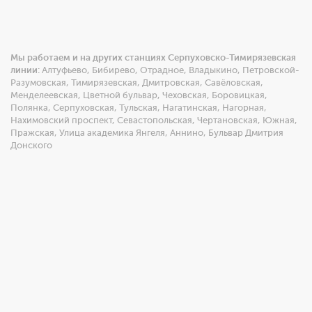
Мы работаем и на других станциях Серпуховско-Тимирязевская
линии:
Алтуфьево
,
Бибирево
,
Отрадное
,
Владыкино
,
Петровской-
Разумовская
,
Тимирязевская
,
Дмитровская
,
Савёловская
,
Менделеевская
,
Цветной бульвар
,
Чеховская
,
Боровицкая
,
Полянка
,
Серпуховская
,
Тульская
,
Нагатинская
,
Нагорная
,
Нахимовский проспект
,
Севастопольская
,
Чертановская
,
Южная
,
Пражская
,
Улица академика Янгеля
,
Аннино
,
Бульвар Дмитрия
Донского