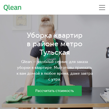
Меню
Уборка квартир
в районе метро
Тульская
Qlean — удобный сервис для заказа
уборки в квартире. Мы готовы приехать
к вам домой в любое время, даже завтра
с утра.
Рассчитать стоимость