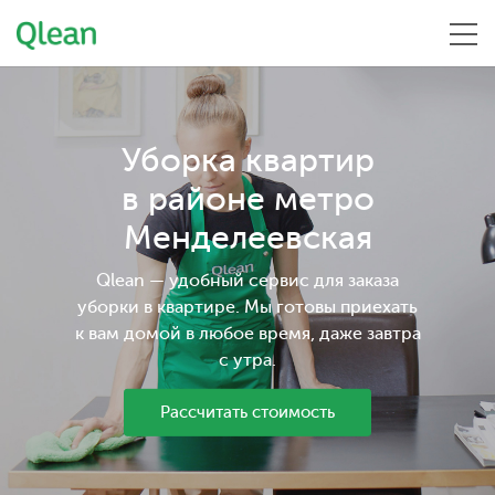
Меню
Уборка квартир
в районе метро
Менделеевская
Qlean — удобный сервис для заказа
уборки в квартире. Мы готовы приехать
к вам домой в любое время, даже завтра
с утра.
Рассчитать стоимость