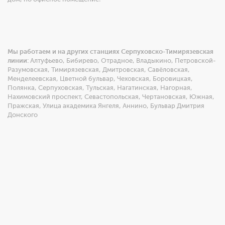
Мы работаем и на других станциях Серпуховско-Тимирязевская
линии:
Алтуфьево
,
Бибирево
,
Отрадное
,
Владыкино
,
Петровской-
Разумовская
,
Тимирязевская
,
Дмитровская
,
Савёловская
,
Менделеевская
,
Цветной бульвар
,
Чеховская
,
Боровицкая
,
Полянка
,
Серпуховская
,
Тульская
,
Нагатинская
,
Нагорная
,
Нахимовский проспект
,
Севастопольская
,
Чертановская
,
Южная
,
Пражская
,
Улица академика Янгеля
,
Аннино
,
Бульвар Дмитрия
Донского