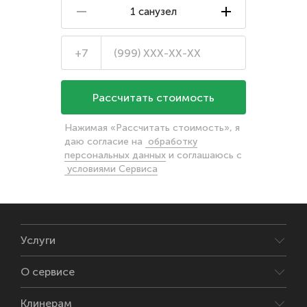
1 санузел
+7
Нажимая «
Рассчитать стоимость
», я
даю согласие на
обработку
персональных данных
и соглашаюсь с
условиями Сервиса
Услуги
О сервисе
Клинерам