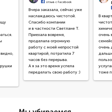
отзыв с Facebook
Вчера заказала, сейчас уже
наслаждаюсь чистотой.
В квар
ищу
Спасибо компании
чистот
и в частности Светлане Т.
химиче
аться.
Приехала вовремя,
очень 
ты
проделала огромную
семейс
работу с моей непростой
очень 
 видно,
квартирой, потратила 7
дальш
часов без перерыва.
пользо
грушки
А я за это время успела
услуга
переделать свою работу :)
тоже п